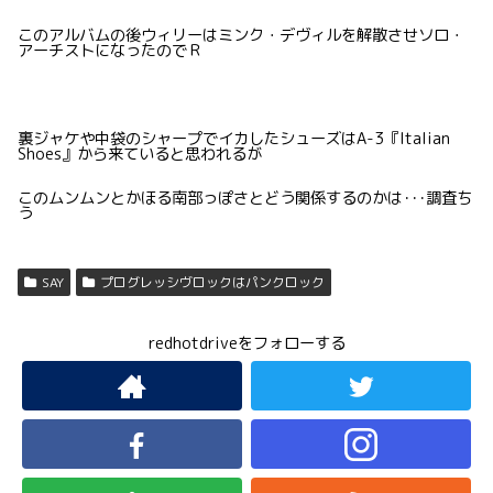
このアルバムの後ウィリーはミンク・デヴィルを解散させソロ・
アーチストになったのでＲ
裏ジャケや中袋のシャープでイカしたシューズはA-3『Italian
Shoes』から来ていると思われるが
このムンムンとかほる南部っぽさとどう関係するのかは･･･調査ち
う
SAY
プログレッシヴロックはパンクロック
redhotdriveをフォローする