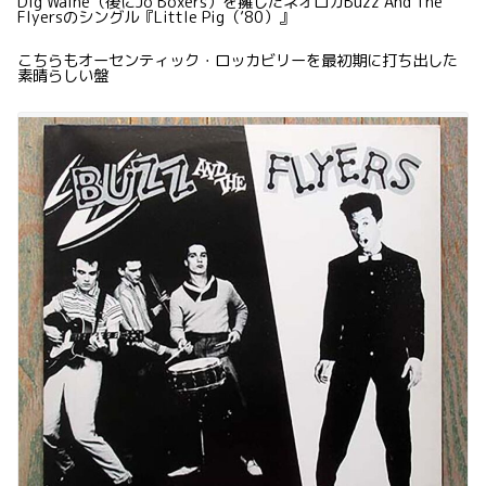
Dig Waine（後にJo Boxers）を擁したネオロカBuzz And The
Flyersのシングル『Little Pig（’80）』
こちらもオーセンティック・ロッカビリーを最初期に打ち出した
素晴らしい盤