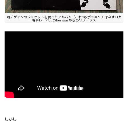
同デザインのジャケットを使ったアルバム（これ1枚ポッキリ）はネオロカ
専科レーベルのNervousからのリリーッス
しかし