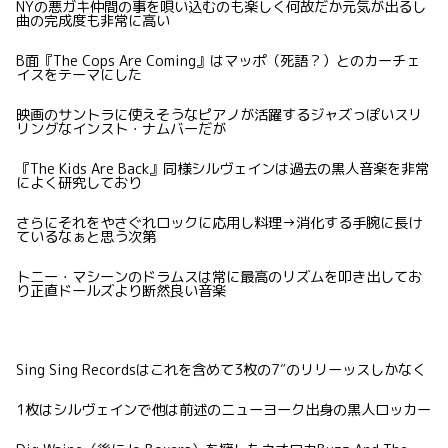
NYの悪ガキ仲間の事を唄い込むのも楽しく何故だか元気が出るし
曲の完成度も非常に高い
B面『The Cops Are Coming』はマッポ（死語？）とのカーチェ
イスをテーマにした
映画のサントラに使えそうなピアノが活躍するジャズっぽいスリ
リングなインスト・ナムバーだが
『The Kids Are Back』同様シルヴェインは過去の黒人音楽を非常
によく研究しており
さらにそれをやさぐれロックに応用し料理→消化する手腕に長け
ているなぁと思う次第
トニー・マシーンのドラムスは常に最高のリズムを叩き出してお
り正直ドールズより断然良い音楽
Sing Sing Recordsはこれを含めて3枚の7″のリリーッスしかなく
1枚はシルヴェインで他は前述のニューヨーク出身の黒人ロッカー