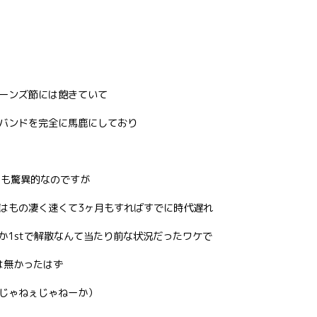
ーンズ節には飽きていて
バンドを完全に馬鹿にしており
のも驚異的なのですが
はもの凄く速くて3ヶ月もすればすでに時代遅れ
てか1stで解散なんて当たり前な状況だったワケで
は無かったはず
じゃねぇじゃねーか）