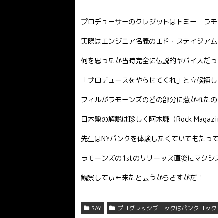
プロデューサーのクレジットはトミー・ラモ
実際はエンジニア名義のエド・ステイジアム
何を思ったか当時完全に伝説的ヤバイ人だっ
「プロデュースをやらせてくれ」と立候補して
フィルがラモーンズのどの部分に惹かれたの
日本盤の解説は珍しく阿木謙（Rock Maga
先生はNYパンクを体験したくていてもたっ
ラモーンズの1stのリリーッス直後にマク
観察してぃ←来たと云うからさすがだ！
SAY
プログレッシヴロックはパンクロック