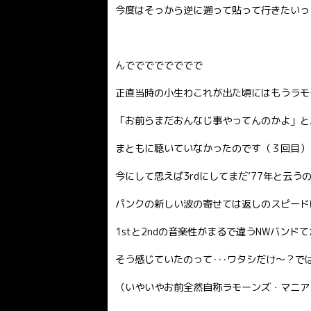
今度はそっから逆に遡って貼って行きたいっ
んでででででででで
正直当時の小生わこれが出た頃にはもうラモ
「お前らまだおんなじ事やってんのかよ」と
まともに聴いていなかったのです（３回目）
今にして思えば3rdにしてまだ’77年と云う
パンクの新しい波の寄せては返しのスピード
1stと2ndの音楽性がまるで違うNWバンド
そう感じていたのって･･･ワタシだけ〜？で
（いやいやお前全然自称ラモーンズ・マニア