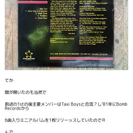
てか
間が開いたのも当然で
前述の1stの後主要メンバーはTaxi Boysと合流？し’81年にBomb
Recordsから
6曲入りミニアルバムを1枚リリーッスしていたのでＲ
んで