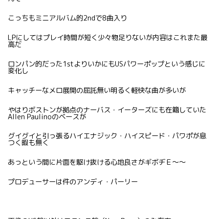
こっちもミニアルバム的2ndで8曲入り
LPにしてはプレイ時間が短く少々物足りないが内容はこれまた最
高だ
ロンパン的だった1stよりいかにもUSパワーポップという感じに
変化し
キャッチーなメロ展開の屈託無い明るく軽快な曲が多いが
やはりボストンが拠点のナーバス・イーターズにも在籍していた
Allen Paulinoのベースが
グイグイと引っ張るハイエナジック・ハイスピード・パワポが息
つく暇も無く
あっという間に片面を駆け抜ける心地良さがギボヂＥ〜〜
プロデューサーは件のアンディ・パーリー