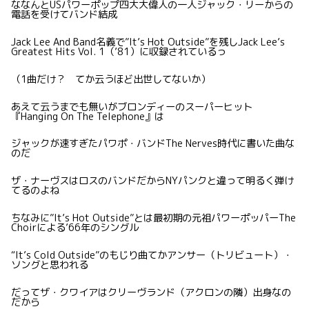
ななんとUSパワーポップ四大大偉人の一人ジャック・リーからの
電話を受けてバンド結成
Jack Lee And Band名義で”It’s Hot Outside”を残しJack Lee’s
Greatest Hits Vol. 1（’81）に収録されているっ
（1曲だけ？ てか云うほど出世してないか）
あえて云うまでも無いがブロンディーのスーパーヒット
『Hanging On The Telephone』は
ジャックが速すぎたパワポ・バンドThe Nerves時代に書いた曲な
のだ
ザ・ナーヴスはロスのバンドだからNYパンクと違って明るく弾け
てるのよね
ちなみに”It’s Hot Outside”とは最初期の元祖パワーポッパーThe
Choirによる’66年のシングル
“It’s Cold Outside”のもじり曲てかアンサー（トリビュート）・
ソングと思われる
だってザ・クワイアはクリーヴランド（アクロンの隣）出身なの
だから