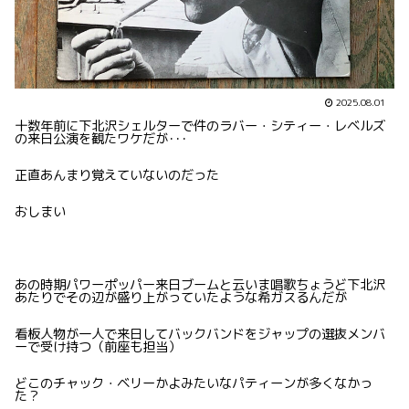
2025.08.01
十数年前に下北沢シェルターで件のラバー・シティー・レベルズ
の来日公演を観たワケだが･･･
正直あんまり覚えていないのだった
おしまい
あの時期パワーポッパー来日ブームと云いま唱歌ちょうど下北沢
あたりでその辺が盛り上がっていたような希ガスるんだが
看板人物が一人で来日してバックバンドをジャップの選抜メンバ
ーで受け持つ（前座も担当）
どこのチャック・ベリーかよみたいなパティーンが多くなかっ
た？