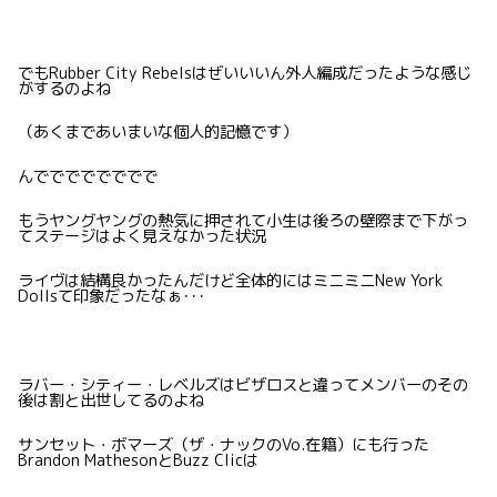
でもRubber City Rebelsはぜいいいん外人編成だったような感じ
がするのよね
（あくまであいまいな個人的記憶です）
んでででででででで
もうヤングヤングの熱気に押されて小生は後ろの壁際まで下がっ
てステージはよく見えなかった状況
ライヴは結構良かったんだけど全体的にはミニミニNew York
Dollsて印象だったなぁ･･･
ラバー・シティー・レベルズはビザロスと違ってメンバーのその
後は割と出世してるのよね
サンセット・ボマーズ（ザ・ナックのVo.在籍）にも行った
Brandon MathesonとBuzz Clicは