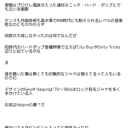
実態はプログレ風味が入った通好みニッチ・ハード・ポップとで
も云いま唱歌
センスも作曲技術も高水準でNW時代にも耐えられるレベルの音楽
性なのにもかかわらず
何故か大成しなかったのは何でなんだぜ
同時代のハードポップ亜種界隈で云えばCity BoyやDirty Tricks
辺りと似ているかな
ま
音を聴いた事は無くても印象的なジャケは覚えてるって人もいる
のでわ
デザインのGeoff Halpinは’70〜’80sUKロック有名ジャケを多く
手がけている人
お尻はHalpinの妻？だ
細かいキメがビシビシと入って心地良かったり