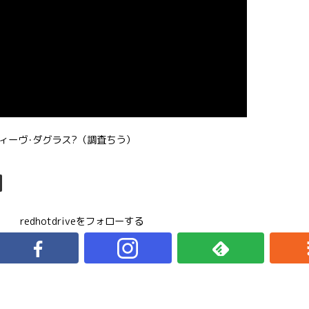
スはスティーヴ･ダグラス?（調査ちう）
redhotdriveをフォローする