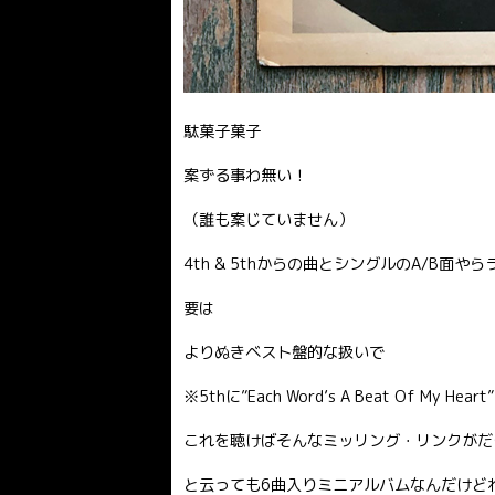
駄菓子菓子
案ずる事わ無い！
（誰も案じていません）
4th & 5thからの曲とシングルのA/B面
要は
よりぬきベスト盤的な扱いで
※5thに”Each Word’s A Beat Of My H
これを聴けばそんなミッリング・リンクがだ
と云っても6曲入りミニアルバムなんだけど