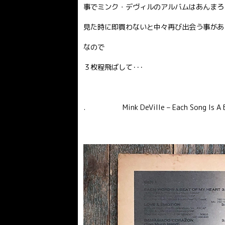
事でミンク・デヴィルのアルバムはあんまろ
見た時に即買わないと中々再び出会う事があ
なので
３枚程飛ばして･･･
. Mink DeVille – Each Song Is A B