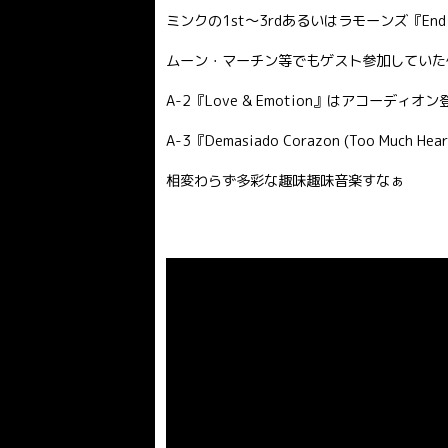
ミンクの1st〜3rdあるいはラモーンズ『End 
ムーン・マーチン等でもゲスト参加していた
A-2『Love & Emotion』はアコーディ
A-3『Demasiado Corazon (Too 
相変わらず多彩な趣味趣味音楽すなぁ