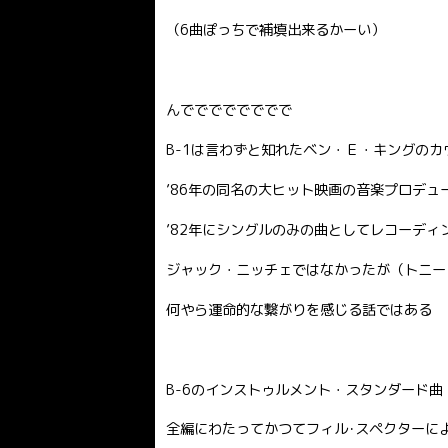
（6曲ぽっちで補填出来るかーい）
んでででででででで
B-1は言わずと知れたベン・Ｅ・キングのカヴァー
’86年の同名の大ヒット映画の音楽プロデ
’82年にシングルのみの曲としてレコーデ
ジャック・ニッチェではなかったが（トニー
何やら運命的な繋がりを感じる話ではある
B-6のインストゥルメント・スタンダード
全編にわたってかつてフィル･スペクターに