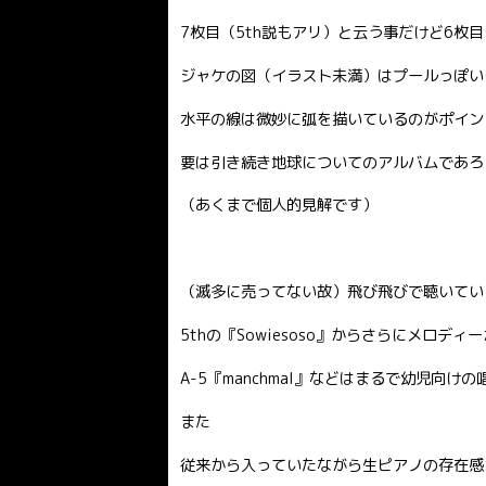
7枚目（5th説もアリ）と云う事だけど6枚目に
ジャケの図（イラスト未満）はプールっぽい
水平の線は微妙に弧を描いているのがポイン
要は引き続き地球についてのアルバムであろ
（あくまで個人的見解です）
（滅多に売ってない故）飛び飛びで聴いてい
5thの『Sowiesoso』からさらにメロディ
A-5『manchmal』などはまるで幼児向
また
従来から入っていたながら生ピアノの存在感