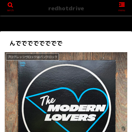
redhotdrive
serch
menu
んでででででででで
プログレッシヴロックはパンクロック