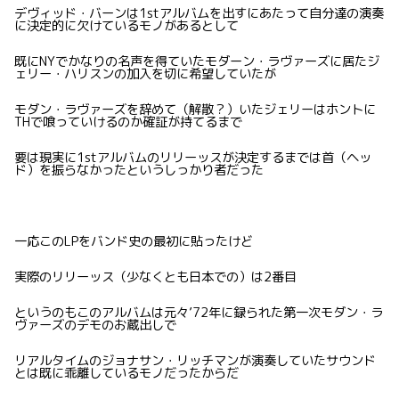
デヴィッド・バーンは1stアルバムを出すにあたって自分達の演奏
に決定的に欠けているモノがあるとして
既にNYでかなりの名声を得ていたモダーン・ラヴァーズに居たジ
ェリー・ハリスンの加入を切に希望していたが
モダン・ラヴァーズを辞めて（解散？）いたジェリーはホントに
THで喰っていけるのか確証が持てるまで
要は現実に1stアルバムのリリーッスが決定するまでは首（ヘッ
ド）を振らなかったというしっかり者だった
一応このLPをバンド史の最初に貼ったけど
実際のリリーッス（少なくとも日本での）は2番目
というのもこのアルバムは元々’72年に録られた第一次モダン・ラ
ヴァーズのデモのお蔵出しで
リアルタイムのジョナサン・リッチマンが演奏していたサウンド
とは既に乖離しているモノだったからだ