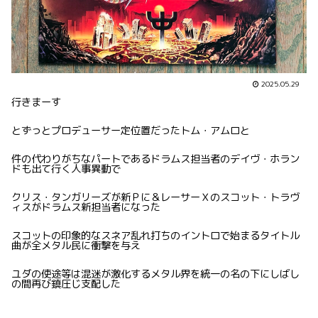
2025.05.29
行きまーす
とずっとプロデューサー定位置だったトム・アムロと
件の代わりがちなパートであるドラムス担当者のデイヴ・ホラン
ドも出て行く人事異動で
クリス・タンガリーズが新Ｐに＆レーサーＸのスコット・トラヴ
ィスがドラムス新担当者になった
スコットの印象的なスネア乱れ打ちのイントロで始まるタイトル
曲が全メタル民に衝撃を与え
ユダの使途等は混迷が激化するメタル界を統一の名の下にしばし
の間再び鎮圧じ支配した