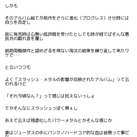
しかも
そのアルバム総てが前作をさらに進化（プログレス）させ時には
自らを否定し
仮に発売時は心無い低評価を受けたとしても時が経てばそんな愚
民共の戯れ言を覆し
結局南極傑作と認めざるを得ない淘汰の結果を繰り返して来たワ
ケで･･･
と云いつつも
よく「スラッシュ・メタルの影響が反映されたアルバム」って云
われるけど
「それ今頃なん？」って感じは拭えないっしょ
てかそんなにスラッシュっぽく無ぇし
あえて云えば残虐化したパワーメタルとかそんな感じか
要はジューダスの中にパンク／ハードコア的な血は皆無って事だ
な