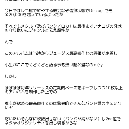
今日ではレコ屋でﾊｹｰﾝする機会なぞ皆無状態でDiscogsでも
￥20,000を超えているようだが
それでもメタル（及びパンク／ロカ）は最後までアナログの牙城
を守り抜いたジャンルと云え魔性か
んで
このアルバムは当時からジューダス最高傑作との評価が定着し
小生がここでくどくどと語る事も無い超名盤なのｄ(ry
しかし
ほぼほぼ毎年リリーッスの定期的ペースをキープしつつ10枚以上
のアルバムを制作した上での
誰もが認める最高傑作てのは驚異的でそんなバンド世の中にいな
いぞ
だいたいそんなに枚数出せない（バンドが続かない）し2nd位で
ネタやオリジナリティを出し切るからな