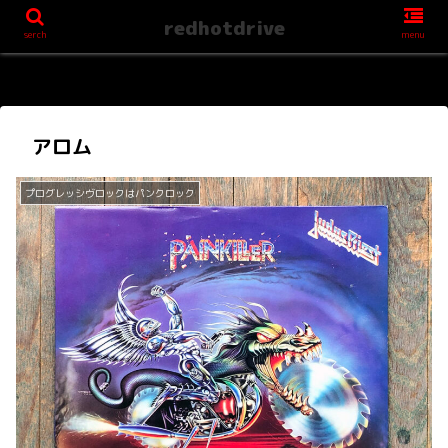
redhotdrive
serch
menu
アロム
プログレッシヴロックはパンクロック