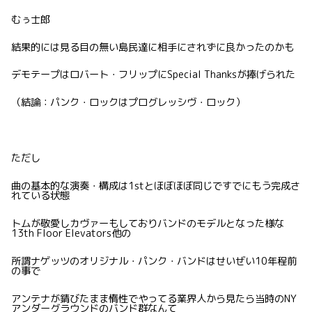
むぅ士郎
結果的には見る目の無い島民達に相手にされずに良かったのかも
デモテープはロバート・フリップにSpecial Thanksが捧げられた
（結論：パンク・ロックはプログレッシヴ・ロック）
ただし
曲の基本的な演奏・構成は1stとほぼほぼ同じですでにもう完成さ
れている状態
トムが敬愛しカヴァーもしておりバンドのモデルとなった様な
13th Floor Elevators他の
所謂ナゲッツのオリジナル・パンク・バンドはせいぜい10年程前
の事で
アンテナが錆びたまま惰性でやってる業界人から見たら当時のNY
アンダーグラウンドのバンド群なんて