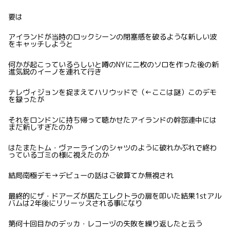
要は
アイランドが当時のロックシーンの閉塞感を破るような新しい波
をキャッチしようと
何かが起こっているらしいと噂のNYに二枚のソロを作った後の新
進気鋭のイーノを連れて行き
テレヴィジョンを捉まえてハリウッドで（←ここは謎）このデモ
を録ったが
それをロンドンに持ち帰って聴かせたアイランドの幹部連中には
まだ新しすぎたのか
はたまたトム・ヴァーラインのシャツのように破れかぶれで終わ
っているゴミの様に視えたのか
結局南極デモ→デビューの話はご破算てか無視され
最終的にザ・ドアーズが居たエレクトラの扉を叩いた結果1stアル
バムは2年後にリリーッスされる事になり
第何十回目かのデッカ・レコーヅの失敗を繰り返したと云う