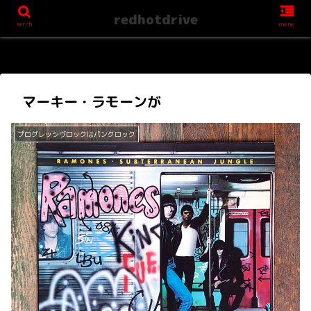
redhotdrive
serch
menu
マーキー・ラモーンが
プログレッシヴロックはパンクロック