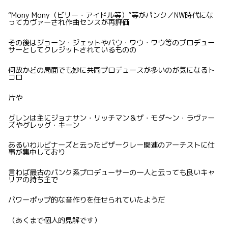
“Mony Mony（ビリー・アイドル等）”等がパンク／NW時代にな
ってカヴァーされ作曲センスが再評価
その後はジョーン・ジェットやバウ・ワウ・ワウ等のプロデュー
サーとしてクレジットされているものの
何故かどの局面でも妙に共同プロデュースが多いのが気になるト
コロ
片や
グレンは主にジョナサン・リッチマン＆ザ・モダ〜ン・ラヴァー
ズやグレッグ・キーン
あるいわルビナーズと云ったビザークレー関連のアーチストに仕
事が集中しており
言わば最古のパンク系プロデューサーの一人と云っても良いキャ
リアの持ち主で
パワーポップ的な音作りを任せられていたようだ
（あくまで個人的見解です）