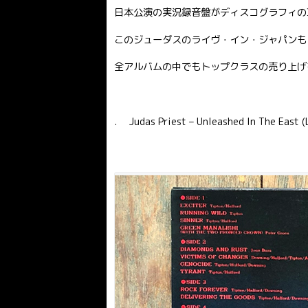
日本公演の実況録音盤がディスコグラフィの
このジューダスのライヴ・イン・ジャパンも
全アルバムの中でもトップクラスの売り上げ
. Judas Priest – Unleashed In The East 