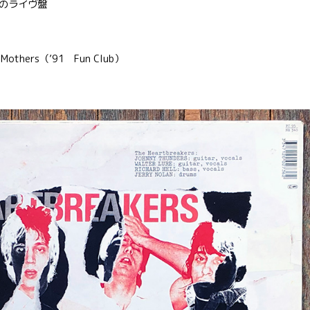
のライヴ盤
others（’91 Fun Club）