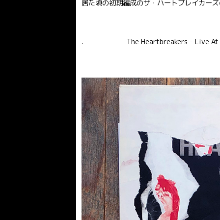
居た頃の初期編成のザ・ハートブレイカーズ
. The Heartbreakers – Live At M