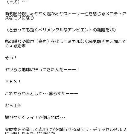
（＋犬）･･･
曲も随分親しみやすく温かみやストーリー性を感じるメロディア
スなモノになり
（と云っても逝くペリメンタルなアンビエントの範疇だが）
鳥の囀りや歌声（奇声）を伴うコミカルな乱痴気騒ぎさえ聞こて
くえる始末
そう！
ヤツらは地球に帰ってきたんだーーー！
ＹＥＳ！
これからわ人として･･･暮らすたーーー
むぅ士郎
解りやすくノイ！で例えれば･･･
実験室を卒業して応用化学を試行する為にラ・デュッセルドルフ
に下野したみたいな感じか