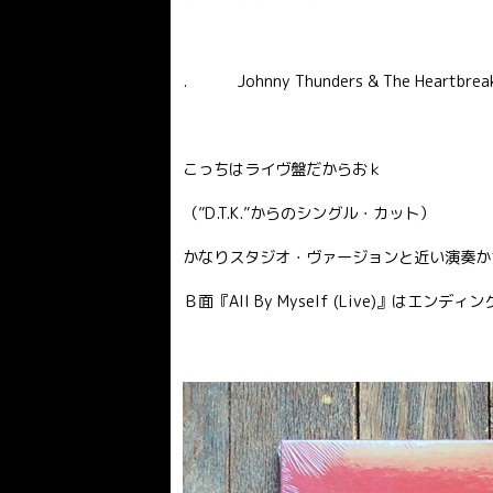
. Johnny Thunders & The Heartbreake
こっちはライヴ盤だからおｋ
（”D.T.K.”からのシングル・カット）
かなりスタジオ・ヴァージョンと近い演奏か
Ｂ面『All By Myself (Live)』は