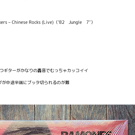
rs – Chinese Rocks (Live)（’82 Jungle 7″）
つギターがかなりの轟音でむっちゃカッコイイ
エンディングが中途半端にブッタ切られるのが難