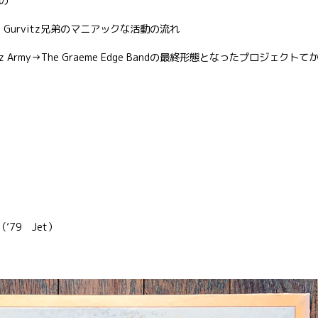
ロの
ul Gurvitz兄弟のマニアックな活動の流れ
Gurvitz Army→The Graeme Edge Bandの最終形態となったプロジェクトて
a（’79 Jet）