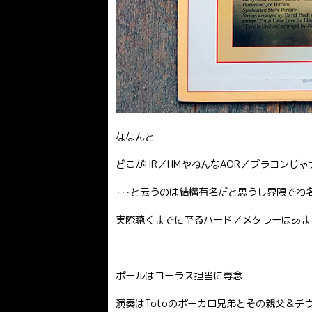
ななんと
どこがHR／HMやねんなAOR／ブラコンじ
･･･と云うのは結構有名だと思うし界隈でわ
実際聴くまでに至るハード／メタラーはあま
ポールはコーラス担当に専念
演奏はTotoのポーカロ兄弟とその親父＆デ