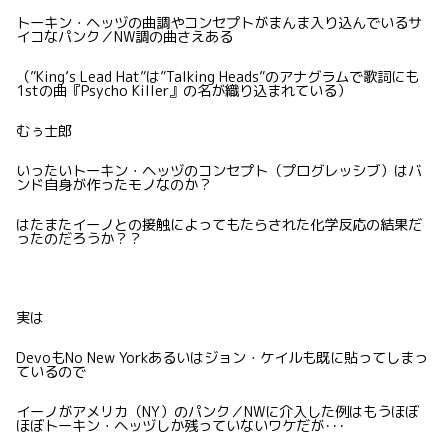
トーキン・ヘッヅの曲調やコンセプトがまんま入り込んでいるサ
イコなパンク／NW調の曲さえある
（”King’s Lead Hat”は”Talking Heads”のアナグラムで歌詞にも
1stの曲『Psycho Killer』の名が織り込まれている）
むぅ士郎
いったいトーキン・ヘッヅのコンセプト（プログレッシブ）はバ
ンド自身が作ったモノなのか？
はたまたイーノとの接触によってもたらされた化学反応の結果だ
ったのだろうか？？
実は
DevoもNo New Yorkあるいはジョン・ケイルも既に貼ってしまっ
ているので
イーノがアメリカ（NY）のパンク／NWに介入した例はもうほぼ
ほぼトーキン・ヘッヅしか残っていないワケだが･･･