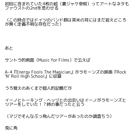
初回に含まれていた4枚の絵（裏ジャケ参照）ってアートなネタも
ファウストの2ndを思わせる
（この時点ではドイツのバンド群は英米の耳にはまだ捉えどころ
が無く定義不明な存在だった）
あと
サントラ的側面（Music for Films）で云えば
A-4『Energy Fools The Magician』がラモーンズの映画『Rock
‘N’ Roll High School』に収録
うろ覚えのあくまで個人的記憶だが
イーノとトーキング・ヘッヅとの出会いはイーノがラモーンズと
ツアーをしていた！？時の事だったと云う
（マジでそんなぶっ飛んだツアーがあったのか調査ちう）
兎に角