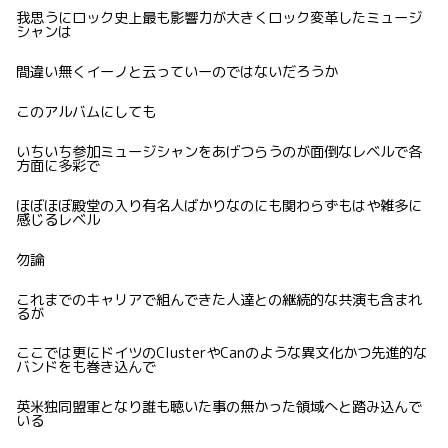
我思うにロック史上最も影響力が大きくロック変革したミュージ
シャンは
間違い無くイーノと云っていーのではないだろうか
このアルバムにしても
いちいち参加ミュージシャンをあげつらうのが面倒なレベルで各
方面に多彩で
ほぼほぼ殿堂の入り有名人ばかりなのにも関わらずもはや雑多に
感じるレベル
勿論
これまでのキャリアで組んできた人達との継続的な共演も含まれ
るが
ここでは更にドイツのClusterやCanのような異文化かつ先進的な
バンドをも巻き込んで
英米独同盟軍となり誰も聴いた事の無かった領域へと踏み込んで
いる