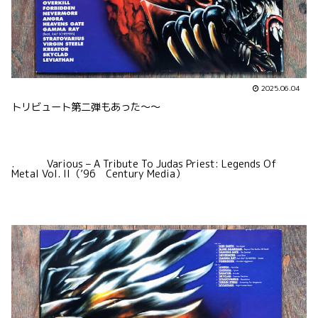
2025.06.04
トリビュート第二弾もあった〜〜
. Various – A Tribute To Judas Priest: Legends Of
Metal Vol. II（’96 Century Media）