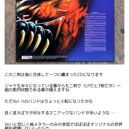
この二枚は後に合体して一つに纏まったCDになります
ジャケも半々になっている事からも二枚で（LPだと3枚だが）一
組の割符状態である事が窺えますね
ただVol. IIのバンドはちょっと小粒になったかな
良く言えばヲタ好みするマニアックなバンドが多いような･･･
Vol.Iと同じく純メタラーのみの参加でほぼほぼオリジナルの世界
観を破壊しないレベルで