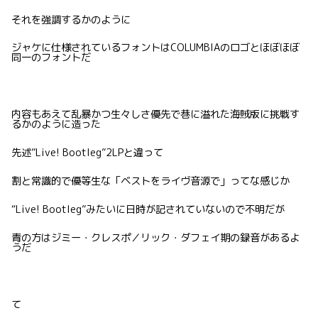
それを強調するかのように
ジャケに仕様されているフォントはCOLUMBIAのロゴとほぼほぼ
同一のフォントだ
内容もあえて乱暴かつ生々しさ優先で巷に溢れた海賊版に挑戦す
るかのように造った
先述”Live! Bootleg”2LPと違って
割と常識的で優等生な「ベストをライヴ音源で」ってな感じか
“Live! Bootleg”みたいに日時が記されていないので不明だが
青の方はジミー・クレスポ／リック・ダフェイ期の録音があるよ
うだ
て