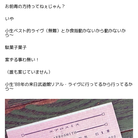
お前青の方持ってねぇじゃん？
いや
小生ベスト的ライヴ（無難）とか食指動かないから動かないか
ら〜
駄菓子菓子
案ずる事わ無い！
（誰も案じていません）
小生’88年の来日武道館リアル・ライヴに行ってるから行ってるか
ら〜