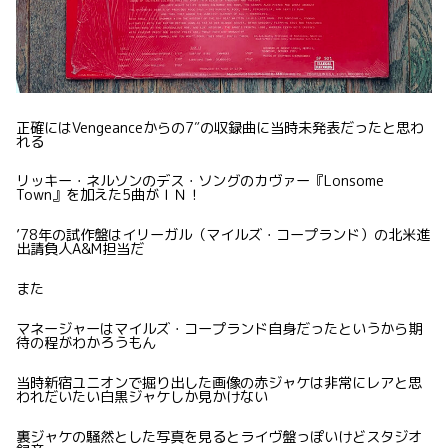
正確にはVengeanceからの7″の収録曲に当時未発表だったと思わ
れる
リッキー・ネルソンのデス・ソングのカヴァー『Lonsome
Town』を加えた5曲がＩＮ！
’78年の試作盤はイリーガル（マイルズ・コープランド）の北米進
出請負人A&M担当だ
また
マネージャーはマイルズ・コープランド自身だったというから期
待の程がわかろうもん
当時新宿ユニオンで掘り出した画像の赤ジャケは非常にレアと思
われだいたい白黒ジャケしか見かけない
裏ジャケの騒然とした写真を見るとライヴ盤っぽいけどスタジオ