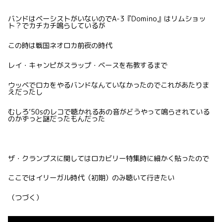
バンドはベーシストがいないのでA-3『Domino』はリムショッ
ト？でカチカチ鳴らしているが
この時は戦国ネオロカ前夜の時代
レイ・キャンピがスラップ・ベースを布教するまで
ウッベでロカをやるバンドなんていなかったのでこれがあたりま
えだったし
むしろ’50sのレコで聴かれるあの音がどうやって鳴らされている
のかずっと謎だったもんだった
ザ・クランプスに関してはロカビリー特集時に細かく貼ったので
ここではイリーガル時代（初期）のみ聴いて行きたい
（つづく）