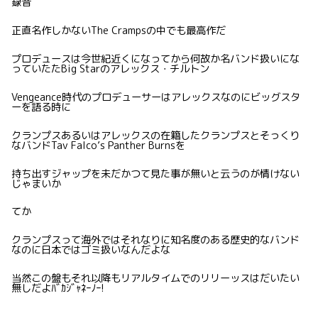
録音
正直名作しかないThe Crampsの中でも最高作だ
プロデュースは今世紀近くになってから何故か名バンド扱いにな
っていたたBig Starのアレックス・チルトン
Vengeance時代のプロデューサーはアレックスなのにビッグスタ
ーを語る時に
クランプスあるいはアレックスの在籍したクランプスとそっくり
なバンドTav Falco’s Panther Burnsを
持ち出すジャップを未だかつて見た事が無いと云うのが情けない
じゃまいか
てか
クランプスって海外ではそれなりに知名度のある歴史的なバンド
なのに日本ではゴミ扱いなんだよな
当然この盤もそれ以降もリアルタイムでのリリーッスはだいたい
無しだよﾊﾞｶｼﾞｬﾈｰﾉｰ!