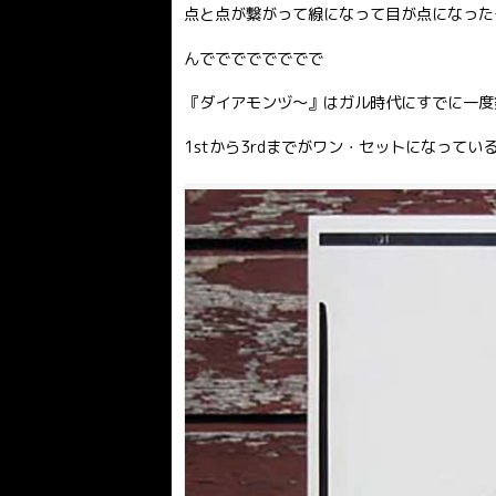
点と点が繋がって線になって目が点になったー
んでででででででで
『ダイアモンヅ〜』はガル時代にすでに一度
1stから3rdまでがワン・セットになって