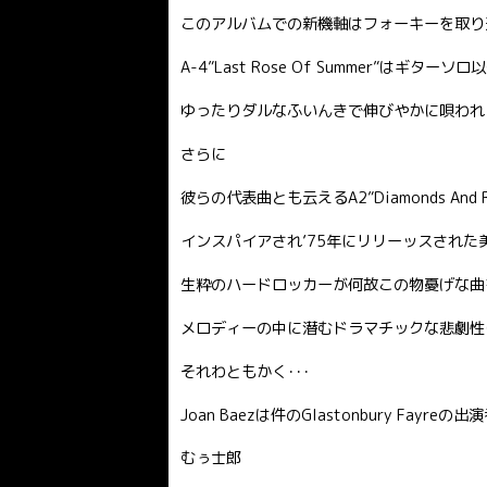
このアルバムでの新機軸はフォーキーを取り
A-4”Last Rose Of Summer”は
ゆったりダルなふいんきで伸びやかに唄われ
さらに
彼らの代表曲とも云えるA2”Diamonds A
インスパイアされ’75年にリリーッスされ
生粋のハードロッカーが何故この物憂げな曲
メロディーの中に潜むドラマチックな悲劇性
それわともかく･･･
Joan Baezは件のGlastonbury Fayr
むぅ士郎