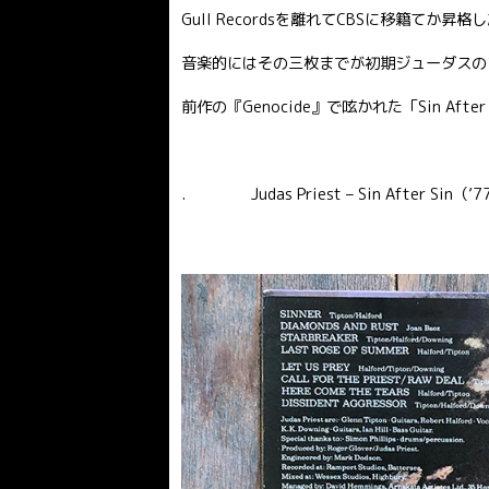
Gull Recordsを離れてCBSに移籍てか
音楽的にはその三枚までが初期ジューダスの
前作の『Genocide』で呟かれた「Sin Af
. Judas Priest – Sin After Sin（’7