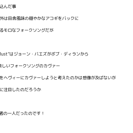
込んだ事
ギターソロ以外は田舎風味の穏やかなアコギをバックに
るモロなフォークソングだが
nd Rust”はジョーン・バエズがボブ・ディランから
た美しいフォークソングのカヴァー
をヘヴィーにカヴァーしようと考えたのかは想像が及ばないが
に注目したのだろうか
eの出演者の一人だったのです！