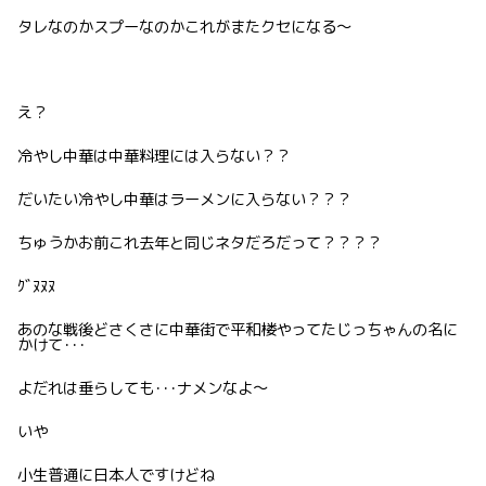
タレなのかスプーなのかこれがまたクセになる〜
え？
冷やし中華は中華料理には入らない？？
だいたい冷やし中華はラーメンに入らない？？？
ちゅうかお前これ去年と同じネタだろだって？？？？
ｸﾞﾇﾇﾇ
あのな戦後どさくさに中華街で平和楼やってたじっちゃんの名に
かけて･･･
よだれは垂らしても･･･ナメンなよ〜
いや
小生普通に日本人ですけどね