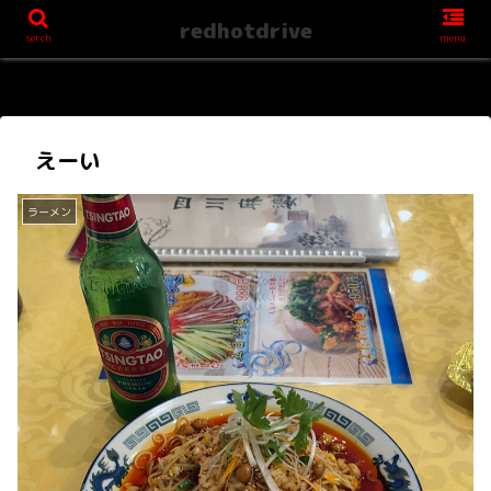
redhotdrive
serch
menu
えーい
ラーメン