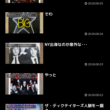
2026.08.05
でわ
プログレッシヴロックはパンクロック
2026.08.04
NY出身なのが意外な･･･
プログレッシヴロックはパンクロック
2026.08.03
やっと
プログレッシヴロックはパンクロック
2026.08.02
ザ・ディクテイターズ人脈をー掘
プログレッシヴロックはパンクロック