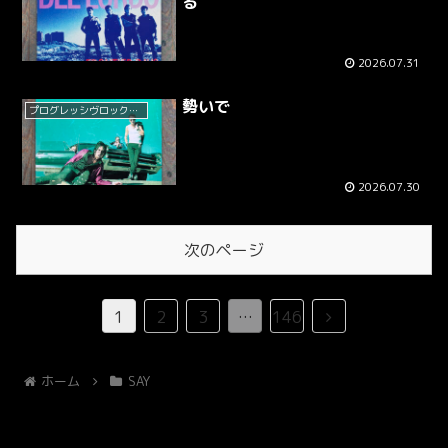
る
2026.07.31
勢いで
プログレッシヴロックはパンクロック
2026.07.30
次のページ
1
2
3
…
146
ホーム
SAY