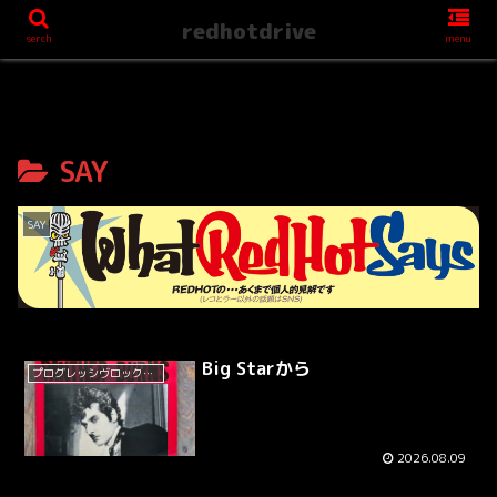
redhotdrive
serch
menu
SAY
SAY
Big Starから
プログレッシヴロックはパンクロック
2026.08.09