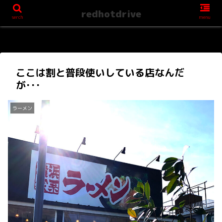
redhotdrive
serch
menu
ここは割と普段使いしている店なんだ
が･･･
ラーメン