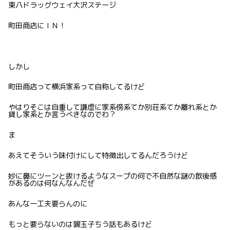
東八ドラッグウェイ大沢ステージ
町田商店にＩＮ！
しかし
町田商店って横浜家系って自称してるけど
やはりそこは自重して謙虚に家系傍系てか別荘系てか離れ系とか
貸し家系とか言うべきなのでわ？
ま
あえてそういう味付けにして特徴出してるんだろうけど
妙に鼻にツーンと抜けるようなスープの何で不自然な謎の飲後感
があるのは何なんなんだぜ
あんな一工夫要らんのに
もっと要らないのは鶉玉子ちう話もあるけど