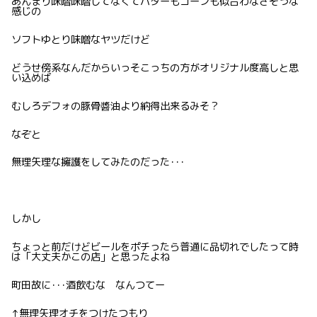
あんまり味噌味噌してなくてバターもコーンも似合わなさそうな
感じの
ソフトゆとり味噌なヤツだけど
どうせ傍系なんだからいっそこっちの方がオリジナル度高しと思
い込めば
むしろデフォの豚骨醬油より納得出来るみそ？
なぞと
無理矢理な擁護をしてみたのだった･･･
しかし
ちょっと前だけどビールをポチったら普通に品切れでしたって時
は「大丈夫かこの店」と思ったよね
町田故に･･･酒飲むな なんつてー
↑無理矢理オチをつけたつもり