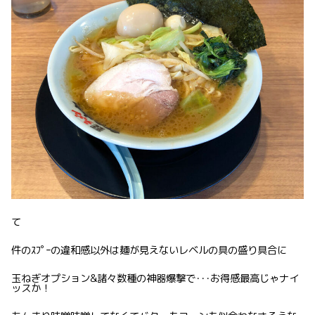
て
件のｽﾌﾟｰの違和感以外は麺が見えないレベルの具の盛り具合に
玉ねぎオプション&諸々数種の神器爆撃で･･･お得感最高じゃナイ
ッスか！