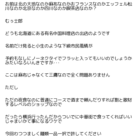
お前は北の大地なのか麻布なのかおフランスなのかエッフェル松
川なのか北京なのか四川なのか喫茶店なのか？
むぅ士郎
どうも北海道にある有名中国料理店の出店のようです
名前だけ見ると小生のような下級市民風情が
予約もなしにノーネクタイでフラッと入ってもいいのでしょうか
みたいなふいんきですが･･･
ここは麻布じゃなくて三鷹なので全く問題ありません
ただし
ただの夜食なのに普通にコースで酒まで頼んだりすれば割と散財
するレベルのショップなので
だったら横浜行ったんだからついでに中華街で食ってくればいい
じゃまいかて事になるワケで
今回わつつましく麺類一品一択で許してください