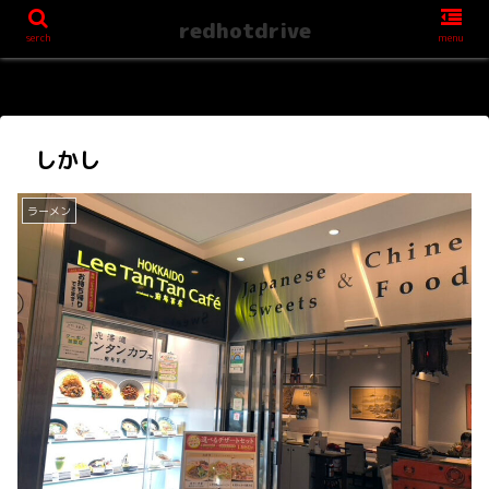
redhotdrive
serch
menu
しかし
ラーメン