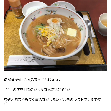
何がatrévieじゃ気取ってんじゃねぇ!
『é』の字を打つのが大変なんだよﾌﾞｫｹﾞが
なぞとあまり近づく事のなかった駅ビル内のレストラン街です
が･･･