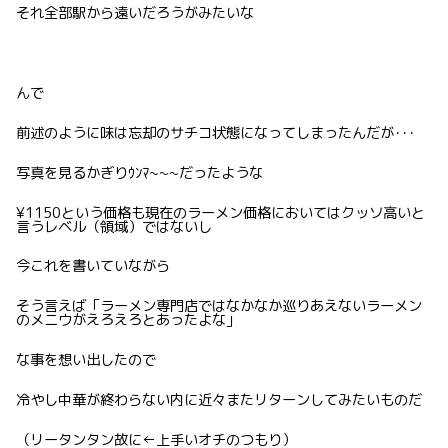
それ全部駅から遠いだろうがみたいな
んで
前述のように味は忘却のサチコ状態になってしまったんだが･･･
写真を見るかぎりｳﾝﾏ~~~だったような
¥1150という価格も現在のラーメン価格においてはクッソ高いと
言うレベル（領域）ではないし
今これを書いていながら
そう言えば「ラーメン専門店ではなかなか巡りあえないラーメン
のメニウがえろえろとあったよな」
な事を想い出したので
冷やし中華が終わらない内に近々またリターンしてみたいものだ
（リータンタン故に←上手いオチのつもり）