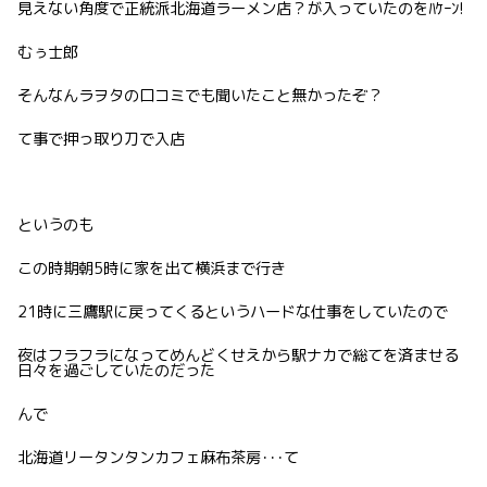
見えない角度で正統派北海道ラーメン店？が入っていたのをﾊｹｰﾝ!
むぅ士郎
そんなんラヲタの口コミでも聞いたこと無かったぞ？
て事で押っ取り刀で入店
というのも
この時期朝5時に家を出て横浜まで行き
21時に三鷹駅に戻ってくるというハードな仕事をしていたので
夜はフラフラになってめんどくせえから駅ナカで総てを済ませる
日々を過ごしていたのだった
んで
北海道リータンタンカフェ麻布茶房･･･て