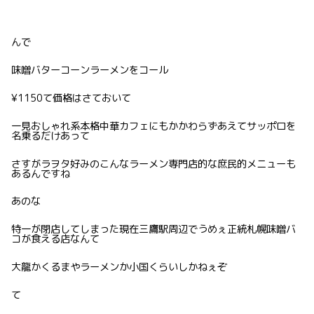
んで
味噌バターコーンラーメンをコール
¥1150て価格はさておいて
一見おしゃれ系本格中華カフェにもかかわらずあえてサッポロを
名乗るだけあって
さすがラヲタ好みのこんなラーメン専門店的な庶民的メニューも
あるんですね
あのな
特一が閉店してしまった現在三鷹駅周辺でうめぇ正統札幌味噌バ
コが食える店なんて
大龍かくるまやラーメンか小国くらいしかねぇぞ
て