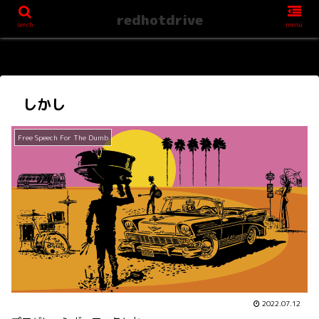
redhotdrive
serch
menu
しかし
Free Speech For The Dumb
2022.07.12