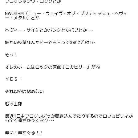
プログレッシヴ・ロックとか
NWOBHM（ニュー・ウェイヴ・オブ・ブリティッシュ・ヘヴィ
ー・メタル）とか
ヘヴィー・サイケとかパンクとかパブとか･･･
細かい枝葉なんかどーでもＥってのﾊﾞｶｼﾞｬﾈｪﾉ~
そう！
オレのホームはロックの原点『ロカビリー』だね
ＹＥＳ！
それ以外は認めない
むぅ士郎
最近1日中プログレばっか聴き込んでたりするのでロッカビリィか
ら全く遠ざかっており･･･
辛い！辛すぐる！！