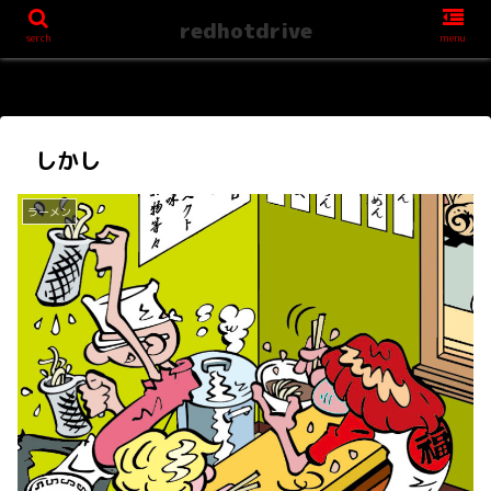
redhotdrive
serch
menu
しかし
ラーメン