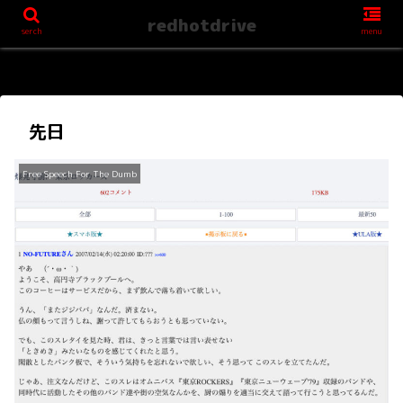
redhotdrive
serch
menu
先日
Free Speech For The Dumb