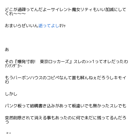
どこが過疎ってんだよーサイレント魔女リティもいい加減にして
くれ〜〜〜
おまいらぜいいん
逝ってよし
ｷﾘｯ
あ
その『爆発寸前! 東京ロッカーズ』スレの>>1ってオレだったわ
ﾅﾝﾅﾝﾀﾞﾖ~
もうバーボンハウスのコピペなんて誰も解んねぇだろうしキモイ
わ
しかし
パンク板って結構書き込みがあって板違いでも無かったスレでも
突然削除されて消える事もあったのに何で未だに残ってるんだろ
う
よし