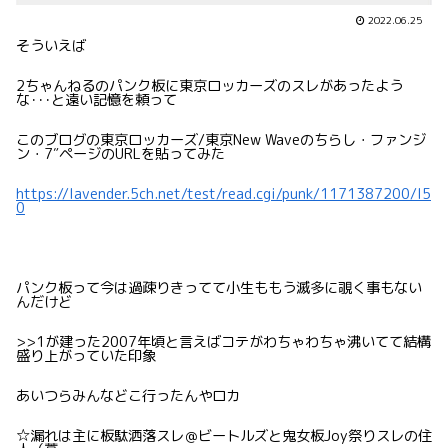
2022.06.25
そういえば
2ちゃんねるのパンク板に東京ロッカーズのスレがあったよう
な･･･と遠い記憶を頼って
このブログの東京ロッカーズ/東京New Waveのちらし・ファンジ
ン・7″ページのURLを貼ってみた
https://lavender.5ch.net/test/read.cgi/punk/1171387200/l5
0
パンク板って今は過疎りきってて小生ももう滅多に覗く事もない
んだけど
>>1が建った2007年頃と言えばコテがわちゃわちゃ沸いてて結構
盛り上がっていた印象
あいつらみんなどこ行ったんやロカ
☆漏れは主に板駄洒落スレ＠ビートルズと鬼女板Joy祭りスレの住