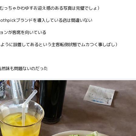
むっちゃかわゆすお迎え感のある写真は完璧でしょ）
thpickブランドを導入している店は間違いない
ョンが客席を向いている
いように設置してあるという主客転倒状態でムカつく事しばし）
当然味も問題ないのだった