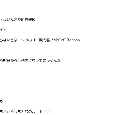
・ふいんきが断然優位
イイ
いとはニワカのゴミ観光客共がｳﾞｫｹﾞがppppp
ら明日から行列店になってまうやんか
が
もわかろうもんなのよ（10回目）