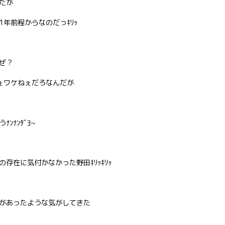
だが
1年前程からなのだっｷﾘｯ
ぜ？
ぇワケねぇだろなんだが
ﾅﾝﾀﾞﾖ~
存在に気付かなかった野田ｷﾘｯｷﾘｯ
があったような気がしてきた