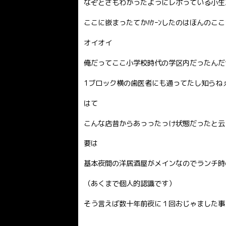
なぞとさもわかったようにレポっている小生
ここに嵌まったてかﾊｹｰﾝしたのはほんのここ
オイオイ
俺だってここ小学校時代の学区内だったんだ
1ブロック横の歯医者にも通ってたし知らね
はて
こんな店昔からあっったっけ状態だったと云うﾅﾝ
要は
基本夜間の洋居酒屋がメインなのでランチ時の
（あくまで個人的認識です）
そう言えば数十年前夜に１回おじゃました事