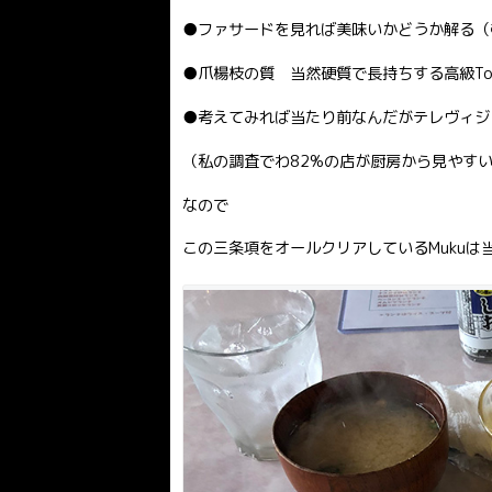
●ファサードを見れば美味いかどうか解る（
●爪楊枝の質 当然硬質で長持ちする高級Too
●考えてみれば当たり前なんだがテレヴィジ
（私の調査でわ82%の店が厨房から見やす
なので
この三条項をオールクリアしているMukuは