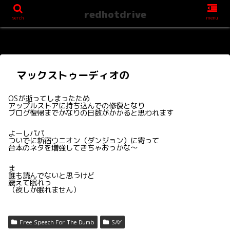
redhotdrive
serch
menu
マックストゥーディオの
OSが逝ってしまったため
アップルストアに持ち込んでの修復となり
ブログ復帰までかなりの日数がかかると思われます
よーしパパ
ついでに新宿ウニオン（ダンジョン）に寄って
台本のネタを増強してきちゃおっかな〜
ま
誰も読んでないと思うけど
震えて眠れっ
（夜しか眠れません）
Free Speech For The Dumb
SAY