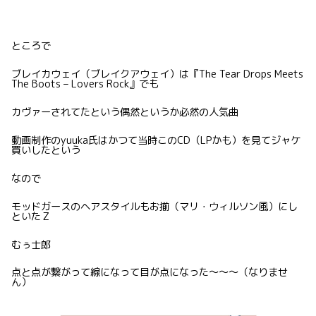
ところで
ブレイカウェイ（ブレイクアウェイ）は『The Tear Drops Meets
The Boots – Lovers Rock』でも
カヴァーされてたという偶然というか必然の人気曲
動画制作のyuuka氏はかつて当時このCD（LPかも）を見てジャケ
買いしたという
なので
モッドガースのヘアスタイルもお揃（マリ・ウィルソン風）にし
といたＺ
むぅ士郎
点と点が繋がって線になって目が点になった〜〜〜（なりませ
ん）