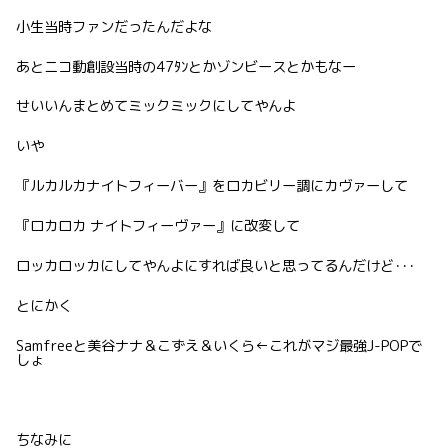
小生当時ファンだったんだよな
あとニコ動創設当時の47ﾀﾝとかゾンビースとかもなー
せいいんまとめてミックミックにしてやんよ
いや
『ルカルカナイトフィーバー』をロカビリー調にカヴァーして
『ロカロカ ナイトフィーヴァー』に改変して
ロッカロッカにしてやんよにすれば良いと思ってるんだけど･･･
とにかく
Samfreeと美谷ナナ＆こずえ＆いくら←これがマジ最強J-POPで
しょ
ちなみに