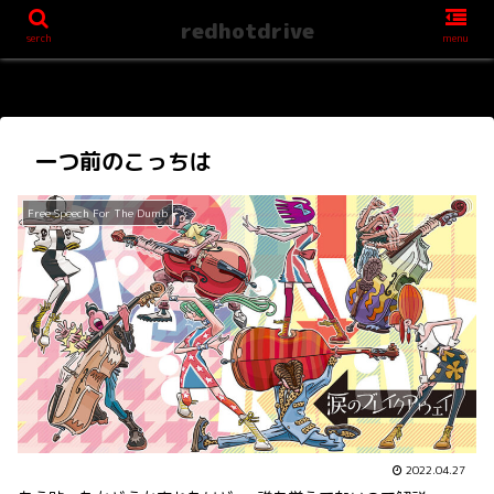
redhotdrive
serch
menu
一つ前のこっちは
Free Speech For The Dumb
2022.04.27