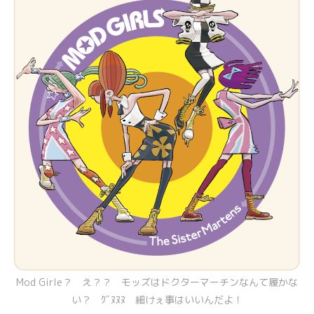
Mod Girle？ え？？ モッズはドクターマーチンなんて履かな
い？ ｸﾞﾇﾇﾇ 細けぇ事はいいんだよ！