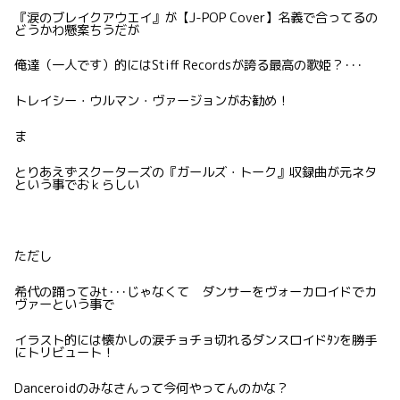
『涙のブレイクアウエイ』が【J-POP Cover】名義で合ってるの
どうかわ懸案ちうだが
俺達（一人です）的にはStiff Recordsが誇る最高の歌姫？･･･
トレイシー・ウルマン・ヴァージョンがお勧め！
ま
とりあえずスクーターズの『ガールズ・トーク』収録曲が元ネタ
という事でおｋらしい
ただし
希代の踊ってみt･･･じゃなくて ダンサーをヴォーカロイドでカ
ヴァーという事で
イラスト的には懐かしの涙チョチョ切れるダンスロイドﾀﾝを勝手
にトリビュート！
Danceroidのみなさんって今何やってんのかな？