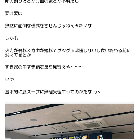
卵の割り方とかお皿の数とか不明だし
要は要は
無駄に面倒な儀式をさせんじゃねぇみたいな
しかも
火力が弱杉＆寿命が短杉てグツグツ沸騰しないし食い終わる前に
消えてるとか
すき家の牛すき鍋定食を見習えや〜〜〜
いや
基本的に豚スープに無理矢理牛ってのがだな（ry