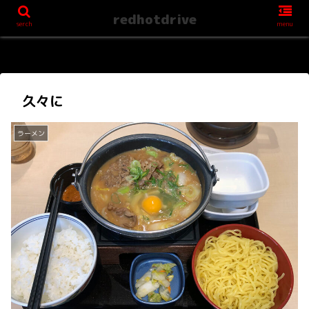
redhotdrive
serch
menu
久々に
ラーメン