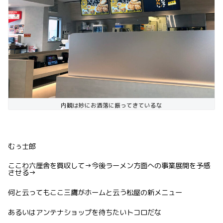
内観は妙にお洒落に振ってきているな
むぅ士郎
ここわ六厘舎を買収して→今後ラーメン方面への事業展開を予感
させる→
何と云ってもここ三鷹がホームと云う松屋の新メニュー
あるいはアンテナショップを待ちたいトコロだな