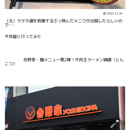
2025.12.26
（元）ラヲタ魂を刺激するぶっ飛んだメニウが出現したらしいの
で･･･
牛丼屋に行ってみた
. 吉野家 – 麺メニュー第2弾！牛肉玉ラーメン鍋膳（とん
こつ）