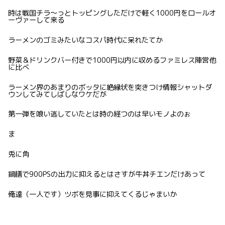
時は戦国チラ〜っとトッピングしただけで軽く1000円をロールオ
ーヴァーして来る
ラーメンのゴミみたいなコスパ時代に呆れたてか
野菜＆ドリンクバー付きで1000円以内に収めるファミレス陣営他
に比べ
ラーメン界のあまりのボッタに絶縁状を突きつけ情報シャットダ
ウンしてみてしばしなワケだが
第一弾を喰い逃していたとは時の経つのは早いモノよのぉ
ま
兎に角
鍋膳で900PSの出力に抑えるとはさすが牛丼チエンだけあって
俺達（一人です）ツボを見事に抑えてくるじゃまいか