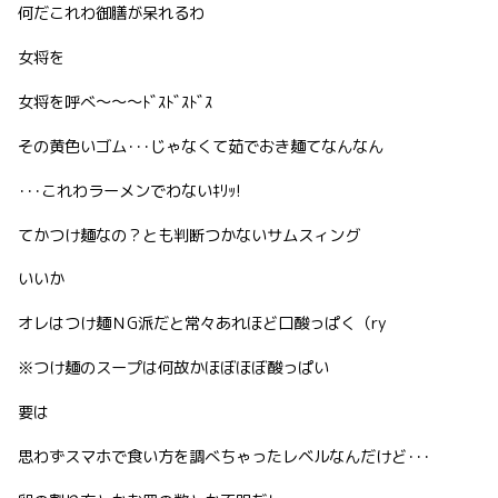
何だこれわ御膳が呆れるわ
女将を
女将を呼べ〜〜〜ﾄﾞｽﾄﾞｽﾄﾞｽ
その黄色いゴム･･･じゃなくて茹でおき麺てなんなん
･･･これわラーメンでわないｷﾘｯ!
てかつけ麺なの？とも判断つかないサムスィング
いいか
オレはつけ麺ＮG派だと常々あれほど口酸っぱく（ry
※つけ麺のスープは何故かほぼほぼ酸っぱい
要は
思わずスマホで食い方を調べちゃったレベルなんだけど･･･