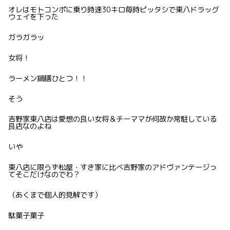
オレはモトコンポに乗り時速30キロ毎時ピッタシで東八ドラッグ
ウェイを下った
ガラガラッ
女将！
ラーメン鍋膳ひとつ！！
そう
吉野家東八店は愛想の良い女将＆チーママが何故か常駐している
良店なのよね
いや
東八店に限らず松屋・すき家に比べ吉野家のアドヴァンテージっ
てそこだけなのでわ？
（あくまで個人的見解です）
駄菓子菓子