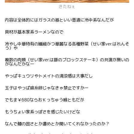
きたねぇ
内容は全体的にはガラスの器といい普通に冷中系なんだが
具材が基本家系ラーメンなので
冷やし中華特有の繊細かつ華麗なる各種野菜（せい家ver.はれんそ
う）や
複数の肉類（せい家ver.は豚のブロックステーキ）の共演が無いの
がなんだかなー
やっぱキュウリやトメイトの清涼感は大事だし
玉子はやっぱ錦糸卵じゃなきゃ禁止ですかー
でもま￥680ならおＫっちゅう線ともだが
もうちょい家系っぽさを感じたいけどな
なんで麺の固さとか濃めとか聞いてくれなかったのか？