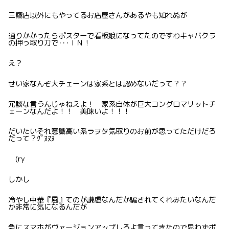
三鷹店以外にもやってるお店屋さんがあるやも知れぬが
通りかかったらポスターで看板娘になってたのですわキャバクラ
の押っ取り刀で･･･ＩＮ！
え？
せい家なんぞ大チェーンは家系とは認めないだって？？
冗談な言うんじゃねえよ！ 家系自体が巨大コングロマリットチ
ェーンなんだよ！！ 美味いよ！！！
だいたいそれ意識高い系ラヲタ気取りのお前が思ってただけだろ
だって？ｸﾞﾇﾇﾇ
(ry
しかし
冷やし中華『風』てのが謙虚なんだか騙されてくれみたいなんだ
か非常に気になるんだが
急にスマホがヴァージョンアップしろよ言ってきたので思わずポ