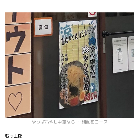
やっぱ冷やし中華なら･･･細麺をコース
むぅ士郎