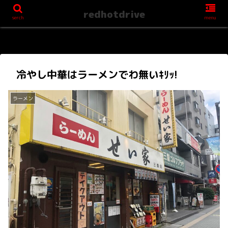
redhotdrive
serch
menu
冷やし中華はラーメンでわ無いｷﾘｯ!
ラーメン