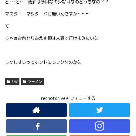
と･･･とr･･･鶏油は多目なの少な目なのどっちなの？？
マスター マシタードわ無いんですか〜〜〜
て
じゃぁお前とりあえず麺は太麺で行けよみたいな
しかしオレってホントにラヲタなのかな
SAY
ラーメン
redhotdriveをフォローする