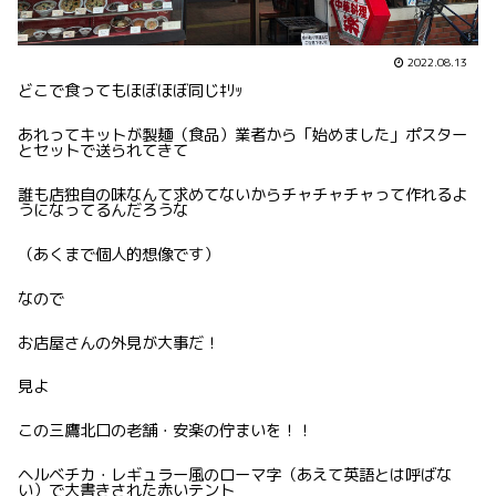
2022.08.13
どこで食ってもほぼほぼ同じｷﾘｯ
あれってキットが製麺（食品）業者から「始めました」ポスター
とセットで送られてきて
誰も店独自の味なんて求めてないからチャチャチャって作れるよ
うになってるんだろうな
（あくまで個人的想像です）
なので
お店屋さんの外見が大事だ！
見よ
この三鷹北口の老舗・安楽の佇まいを！！
ヘルベチカ・レギュラー風のローマ字（あえて英語とは呼ばな
い）で大書きされた赤いテント