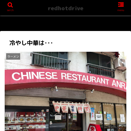
redhotdrive
serch
menu
冷やし中華は･･･
ラーメン