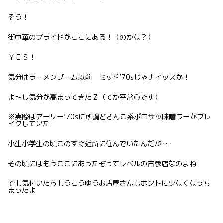
そう！
街中華のプライドがここにある！（のかな？）
ＹＥＳ！
気分はラーメンブーム以前 ミッド’70sじゃナイッスか！
よ〜し気分が高まってきたＺ（てか平常心です）
※実際はアーリー’70sに所謂どさんこ系ポロサツ味噌ラーがブレ
イクしていた
小生小学生の頃このすぐ近所に住んでいたんだが･･･
その頃にはもうここにあったぞってレベルの古参店なのよね
でも気付いたらもうこうゆうお店屋さんもホントに少なくなっち
まったよ