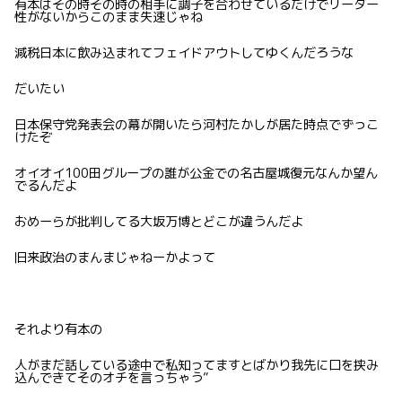
有本はその時その時の相手に調子を合わせているだけでリーダー
性がないからこのまま失速じゃね
減税日本に飲み込まれてフェイドアウトしてゆくんだろうな
だいたい
日本保守党発表会の幕が開いたら河村たかしが居た時点でずっこ
けたぞ
オイオイ100田グループの誰が公金での名古屋城復元なんか望ん
でるんだよ
おめーらが批判してる大坂万博とどこが違うんだよ
旧来政治のまんまじゃねーかよって
それより有本の
人がまだ話している途中で私知ってますとばかり我先に口を挟み
込んできてそのオチを言っちゃう”