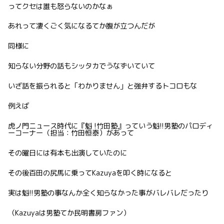
ってクセは誰も怒らないのかなぁ
あれって凄くごく気になるてか腹が立つんだが
同様に
知らない分野の話もシッタカでうなずいていて
いざ話を振られると「わかりません」と強弁するトコロもな
例えば
虎ノ門ニュース時代に『魁 !竹田塾』っていう魁!!男塾のパロディ
ーコーナー（担当：竹田恒泰）があって
その曜日には有本も出演していたのに
その後百田の尻馬に乗ってKazuyaを叩く時になると
実は魁!!男塾の事なんか全く知らなかった事がバレバレだったり
（Kazuyaは男塾てか民明書房ファン）