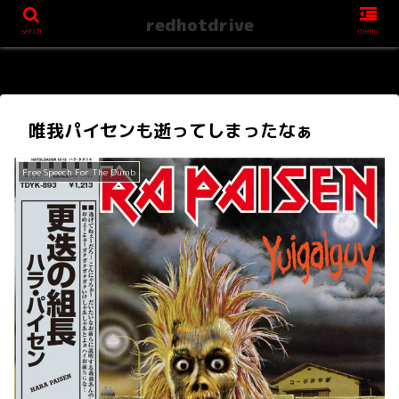
redhotdrive
serch
menu
唯我パイセンも逝ってしまったなぁ
Free Speech For The Dumb