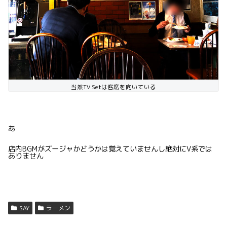
当然TV Setは客席を向いている
あ
店内BGMがズージャかどうかは覚えていませんし絶対にV系では
ありません
SAY
ラーメン