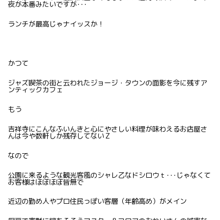
夜が本番みたいですが･･･
ランチが最高じゃナイッスか！
かつて
ジャズ喫茶の街と云われたジョージ・タウンの面影を今に残すア
ンティックカフェ
もう
吉祥寺にこんなふいんきと心にやさしい料理が味わえるお店屋さ
んは今や数軒しか残存してないＺ
なので
公園に来るような観光客風のシャレ乙なドシロウｔ･･･じゃなくて
お客様はほぼほぼ皆無で
近辺の勤め人やプロ住民っぽい客層（年齢高め）がメイン