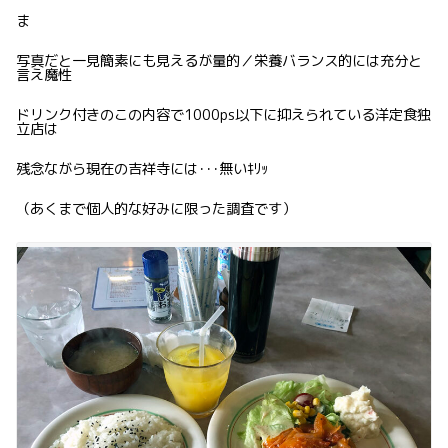
ま
写真だと一見簡素にも見えるが量的／栄養バランス的には充分と
言え魔性
ドリンク付きのこの内容で1000ps以下に抑えられている洋定食独
立店は
残念ながら現在の吉祥寺には･･･無いｷﾘｯ
（あくまで個人的な好みに限った調査です）