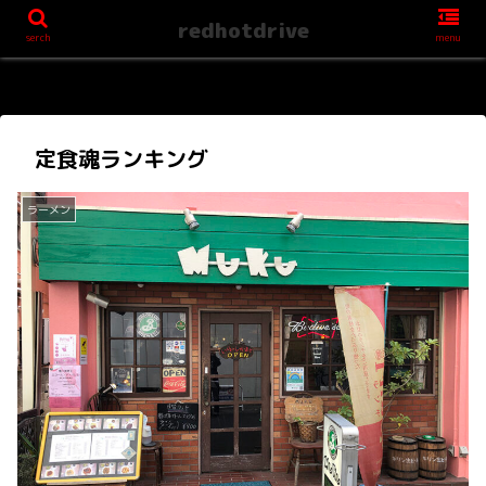
redhotdrive
serch
menu
定食魂ランキング
ラーメン