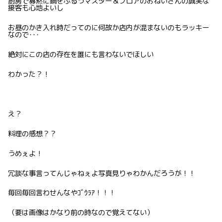
厨房で寡黙に鍋をふるうマスター＆フロアのおねいさんの誠実な
接客も心地よいし
お昼のかき入れ時だってのに何故か店内が混まないのもラッキー
なので･･･
絶対にこの店の存在を誰にも言わないでほしい
わかった？！
え？
料理の感想？？
うめぇよ！
冗談な事言ってんじゃねぇよ写真見りゃわかんだろうが！！
毎回毎回言わせんなやｺﾞｳﾗｱ！！！
（要は画像はかなり前の時なので覚えてない）