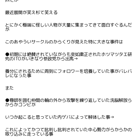
界だが
最近展開が笑え杉て笑える
とにかく極端に怪しい人物が大量に集まってきて面白すぐるんだ
が
このあやういサークルのからくりが見えた特に大きな事件は
●初期には絶賛されていながらも突如粛正されたホツマツタエ研
究のITOがいきなり参政党から出馬→
養分にされるために周到にフォロワーを培養していた事がバレバ
レになった事
また
●尊師を囲む仲間の輪の外から攻撃を繰り返していた洗脳解放ら
からかコンビが
いつか起こると思っていた内ゲバによって解体した事→
これによってかつて批判し批判されていた中心勢力がらからかの
取り込みに走っている事