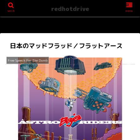
redhotdrive
serch
menu
日本のマッドフラッド／フラットアース
Free Speech For The Dumb