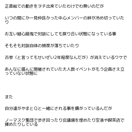
正直総ての動きをヲチ出来ていたわけでわ無いのだが
いつの間にか一見仲良かった中心メンバーの絆が冷め切っていた
り
お互い疑心暗鬼で対談にしても探り合い状態になっている事
そもそも対談自体の頻度が落ちていたり
古参（と言ってもせいぜい2年程度なんだが）が消えているワケで
あんなに盛んに開催されていた大人数イベントがもう企画さえ立
っていない状態に
また
自分達がやまとＱと一緒にされる事を嫌がっているんだが
ノーマスク集団で歩き回ったり会議場を埋めたり空港や喫茶店で
揉めたりしている