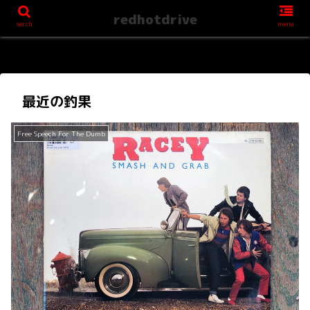
redhotdrive
serch
menu
最近の釣果
Free Speech For The Dumb