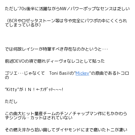
ただし’70s後半に活躍ながらNW／パワーポップなセンスは乏しい
（BCRやロゼッタストーン等は今や完全にパワポの中にくくられ
てしまっているが）
では何故レイシーが特筆すべき存在なのかというと･･･
前述DEVOの項で隠れディーヴォなレコとして貼った
ゴリエ･･･じゃなくて Toni Basilの”
Mickey
“の原曲であるトコロ
の
“Kitty”がＩＮ！←ﾅﾝﾀﾞｯﾃ~~~!
ただし
この曲大ヒット量産チームのチン／チャップマン作にもかかわら
ずシングル・カットはされていない
その燃え滓から拾い興してダイヤモンドにまで磨いたトニが凄い