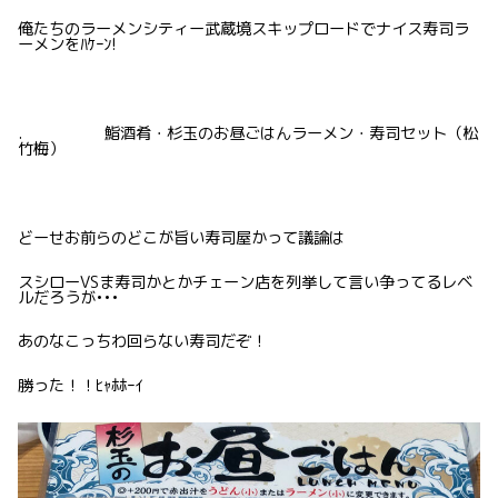
俺たちのラーメンシティー武蔵境スキップロードでナイス寿司ラ
ーメンをﾊｹｰﾝ!
. 鮨酒肴・杉玉のお昼ごはんラーメン・寿司セット（松
竹梅）
どーせお前らのどこが旨い寿司屋かって議論は
スシローVSま寿司かとかチェーン店を列挙して言い争ってるレベ
ルだろうが•••
あのなこっちわ回らない寿司だぞ！
勝った！！ﾋｬﾎﾎｰｲ