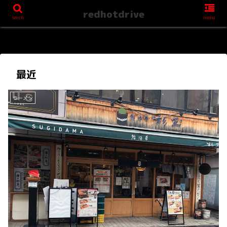
redhotdrive
serch
menu
最近
ラーメン