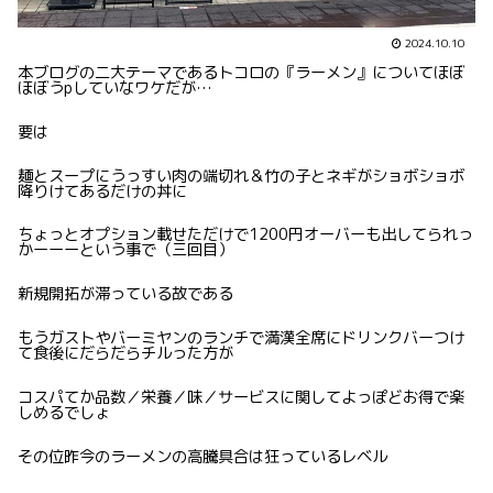
2024.10.10
本ブログの二大テーマであるトコロの『ラーメン』についてほぼ
ほぼうpしていなワケだが…
要は
麺とスープにうっすい肉の端切れ＆竹の子とネギがショボショボ
降りけてあるだけの丼に
ちょっとオプション載せただけで1200円オーバーも出してられっ
かーーーという事で（三回目）
新規開拓が滞っている故である
もうガストやバーミヤンのランチで満漢全席にドリンクバーつけ
て食後にだらだらチルった方が
コスパてか品数／栄養／味／サービスに関してよっぽどお得で楽
しめるでしょ
その位昨今のラーメンの高騰具合は狂っているレベル