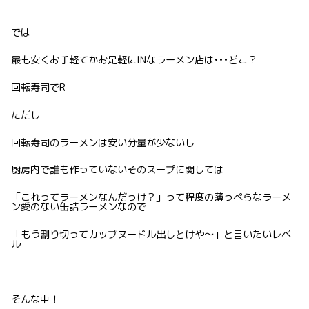
では
最も安くお手軽てかお足軽にINなラーメン店は•••どこ？
回転寿司でR
ただし
回転寿司のラーメンは安い分量が少ないし
厨房内で誰も作っていないそのスープに関しては
「これってラーメンなんだっけ？」って程度の薄っぺらなラーメ
ン愛のない缶詰ラーメンなので
「もう割り切ってカップヌードル出しとけや〜」と言いたいレベ
ル
そんな中！