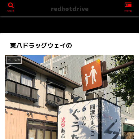
redhotdrive
serch
menu
東八ドラッグウェイの
ラーメン