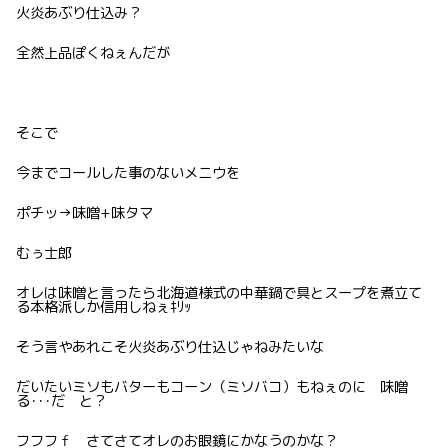
火炎あぶり仕込み？
全然上品ぽくねぇんだが
そこで
今までコールした事のないメニウを
ポチッ→味噌+味タマ
むぅ士郎
オレは味噌と言ったら北海道様式の中華鍋で具とスープを煮立て
る本格派しか信用しねぇｷﾘｯ
そう言やあれこそ火炎あぶり仕込じゃねみたいな
だいたいミソもバターもコーン（ミソバコ）もねぇのに 味噌
る･･･だ と？
フフフｆ さてさてオレのお眼鏡にかなうのかな？