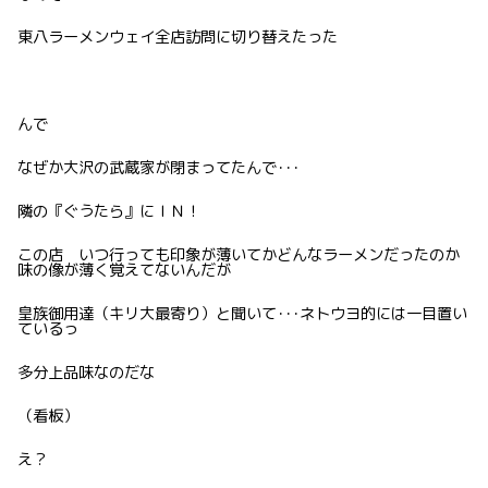
東八ラーメンウェイ全店訪問に切り替えたった
んで
なぜか大沢の武蔵家が閉まってたんで･･･
隣の『ぐうたら』にＩＮ！
この店 いつ行っても印象が薄いてかどんなラーメンだったのか
味の像が薄く覚えてないんだが
皇族御用達（キリ大最寄り）と聞いて･･･ネトウヨ的には一目置い
ているっ
多分上品味なのだな
（看板）
え？