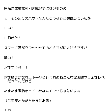
店名は武蔵家を引き継いではないものの
ま その辺りのハウスなんだろうなぁと想像していたが
甘い！
甘酢ぎた！！
スプーに箸が立つ〜〜←てのわさすがに大げさですが
濃い！
ポタすぐる！！
ポタ度はかなり天下一品に近くあのねこんな家系嘘でしょなレベ
ルだったんだけど
たまたま煮詰まっていたなんてワケじゃないよね
（武道家とかだとたまにある）
んで