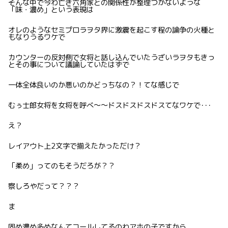
そんな中で今わ亡き六角家との関係性が整理つかないような
「味・濃め」という表現は
オレのようなセミプロラヲタ界に激震を起こす程の論争の火種と
もなりうるワケで
カウンターの反対側で女将と話し込んでいたうざいラヲタもきっ
とその事について議論していたはずで
一体全体良いのか悪いのかどっちなの？！てな感じで
むぅ士郎女将を女将を呼べ〜〜ドスドスドスドスてなワケで･･･
え？
レイアウト上2文字で揃えたかっただけ？
「柔め」ってのもそうだろが？？
察しろやだって？？？
ま
固め濃め多めなんてコールしてるのわアホの子ですから