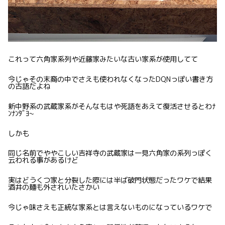
これって六角家系列や近藤家みたいな古い家系が使用してて
今じゃその末裔の中でさえも使われなくなったDQNっぽい書き方
の古語だよね
新中野系の武蔵家系がそんなもはや死語をあえて復活させるとわﾅ
ﾝﾅﾝﾀﾞﾖ~
しかも
同じ名前でややこしい吉祥寺の武蔵家は一見六角家の系列っぽく
云われる事があるけど
実はどうくつ家と分裂した際には半ば破門状態だったワケで結果
酒井の麺も外されいたさかい
今じゃ味さえも正統な家系とは言えないものになっているワケで