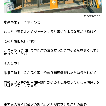
2023.03.05
家系が集まって来たので
ここらで家系まとめツアーをすると書いたような気がするけど
その直後前原軒が潰れ
元ラーショの関口まで閉店の噂が立ったのでやる気を無くしてし
まったワケだが･･･
そんな中！
巌窟王跡地にえんふく家つうのが新規爆誕したというらしいく
情報ラヲタ共の新店開店調査がそろそろ終わったらしき頃合いを
見計らって行ってみた
東方面の東八武蔵家のおねぃさんが独立した店との事で