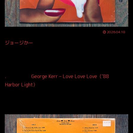
2026.04.18
ジョージかー
. George Kerr – Love Love Love（’88
Harbor Light）