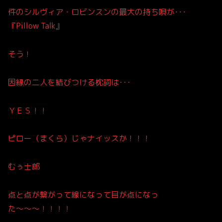
件のシルヴィア・ロビンスンの最大の持ち唄が･･･
『Pillow Talk』
そう！
因縁の二人を結びつける枕詞は･･･
ＹＥＳ！！
ピロー（まくら）じゃナイッスか！！！
むぅ士郎
点と点が繋がって線になって目が点になっ
た〜〜〜！！！！