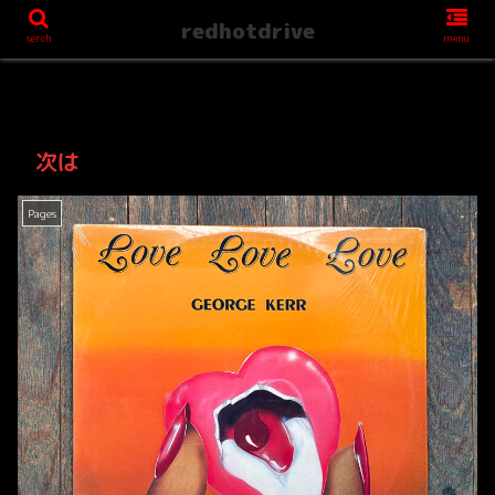
redhotdrive
serch
menu
次は
Pages