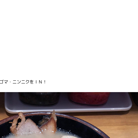
）
ゴマ・ニンニクをＩＮ！