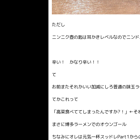
ただし
ニンニク壺の匙は耳かきレベルなのでニンド
辛い！ かなり辛い！！
て
お前またそれかいい加減にしろ普通の味玉ラー
てかこれって
「高菜食べててしまったんですか?！」←そ
まさに博多ラーメンでのオウンゴール
ちなみにオレは元気一杯スッドレPart1か