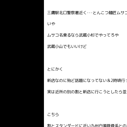
三鷹駅北口警察署近く･･･とんこつ麺匠ムサ
いや
ムサコ名乗るなら武蔵小杉でやってろや
武蔵小山でもいいけど
とにかく
新店なのに殆ど話題になってない＆2時頃行
実は近所の別の割と新店に行こうとしたら並
こちら
割とスタンダードに近い九州白濁豚骨系との