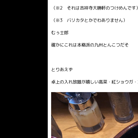
（※2 それは吉祥寺大勝軒のつけめんです
（※3 バリカタとかでわありません）
むぅ士郎
確かにこれは本格派の九州とんこつだそ
とりあえず
卓上の入れ放題が嬉しい高菜・紅ショウガ・