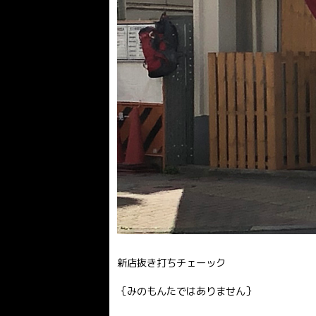
新店抜き打ちチェーック
｛みのもんたではありません｝