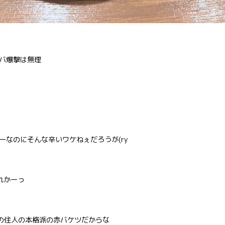
バ爆撃は無理
なのにそんな辛いワケねぇだろうが(ry
れかーっ
らの住人の本格派の赤バケツだからな