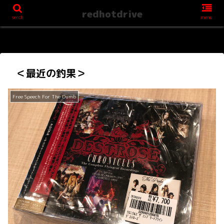
redhotdrive
serch
menu
＜最近の釣果＞
Free Speech For The Dumb