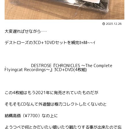
2023.12.28
大変遅ればせながら･･･
デストローズの3CD+1DVDセットを補完ｷｬﾎﾎ~~ｲ
. DESTROSE『CHRONICLES ～The Complete
Flyingcat Recordings～』3CD+DVD(4枚組)
この4枚組はもう2021年に発売されていたものだが
そもそもCDなんて外道盤は極力コレクトしたくないのと
結構高価（¥7700）なの上に
ようつべで何とかだいたい聴いたり観たりする事が出来たので忘