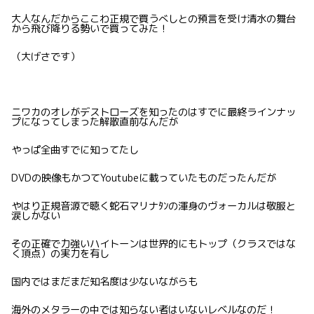
大人なんだからここわ正規で買うべしとの預言を受け清水の舞台
から飛び降りる勢いで買ってみた！
（大げさです）
ニワカのオレがデストローズを知ったのはすでに最終ラインナッ
プになってしまった解散直前なんだが
やっぱ全曲すでに知ってたし
DVDの映像もかつてYoutubeに載っていたものだったんだが
やはり正規音源で聴く蛇石マリナﾀﾝの渾身のヴォーカルは敬服と
涙しかない
その正確で力強いハイトーンは世界的にもトップ（クラスではな
く頂点）の実力を有し
国内ではまだまだ知名度は少ないながらも
海外のメタラーの中では知らない者はいないレベルなのだ！