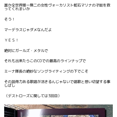
誰か全世界唯一無二の女性ヴォーカリスト蛇石マリナの才能を救
ってくれまいか
そう！
マーデラスじゃダメなんだよ
ＹＥＳ！
絶対にガールズ・メタルで
それも出来たらこのCDでの最高のラインナップで
ミーナ隊長の絶妙なソングライティングの下でこそ
その説得力ある歌唱が活きるんじゃないで唱歌と想い切望する事
しばし
（デストローズに関しては3回目）