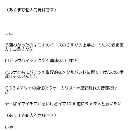
（あくまで個人的見解です）
また
今回わかったのはミホのベースのさすがの上手さ・ツボに嵌まる
カッコ良さかな
自分ラヴバイツには全く興味ないけれど
ハルナと共にバイツを世界的なメタルバンドに育て上げたのは伊
達じゃないんだな
ＣＤ3はマリナの後任のヴォーカリスト=里彩時代の音源だけ
ど･･･
やっぱイマイチてか悪いけどイマ1000位にダメダメと云いたい
（あくまで個人的見解です）
いや