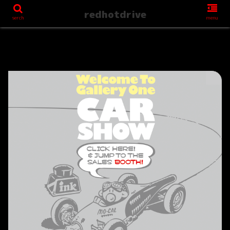
redhotdrive
serch
menu