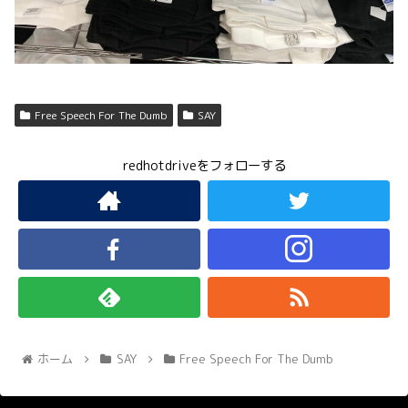
Free Speech For The Dumb
SAY
redhotdriveをフォローする
ホーム
SAY
Free Speech For The Dumb