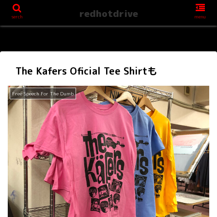
redhotdrive
serch
menu
The Kafers Oficial Tee Shirtも
Free Speech For The Dumb