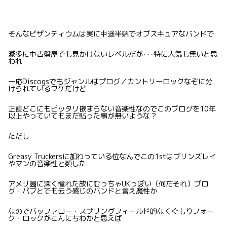
そんなビザンティウムは実に中途半端でオブスキュアなバンドで
滅多に中古盤屋でも見かけないレベルだが･･･特に人気も無いと思
われ
一応Discogsでもジャンルはプログ／カントリーロックなぞに分
けられているワケだけど
正直どこにもピッタリ嵌まらない音楽性なのでこのブログを10年
以上やっていてもまだ貼った事が無いような？
ただし
Greasy Truckersに加わっている位なんでこの1stはブリンズレイ
やマンの音楽性と類した
アメリ圏に深く憧れた故にむっちゃUKっぽい（何だそれ）プロ
グ・パブとでも云う感じのバンドと言え魔性か
なのでバッファロー・スプリングフィールド的なくぐもりフォー
ク・ロックがこんにちわかと思えば