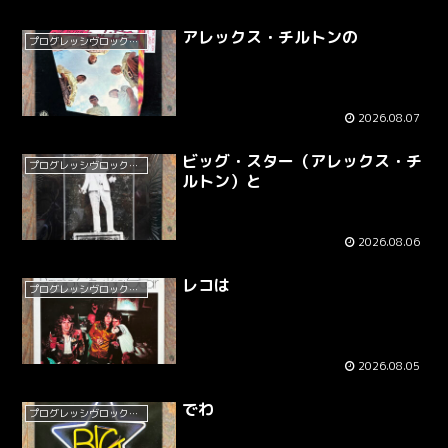
アレックス・チルトンの
プログレッシヴロックはパンクロック
2026.08.07
ビッグ・スター（アレックス・チ
プログレッシヴロックはパンクロック
ルトン）と
2026.08.06
レコは
プログレッシヴロックはパンクロック
2026.08.05
でわ
プログレッシヴロックはパンクロック