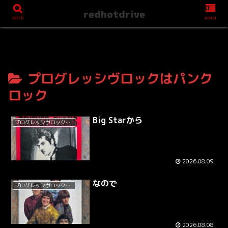
redhotdrive
serch
menu
プログレッシヴロックはパンク
ロック
Big Starから
プログレッシヴロックはパンクロック
2026.08.09
なので
プログレッシヴロックはパンクロック
2026.08.08