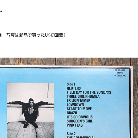
ム
rvest 写真は新品で買ったUK初回盤）