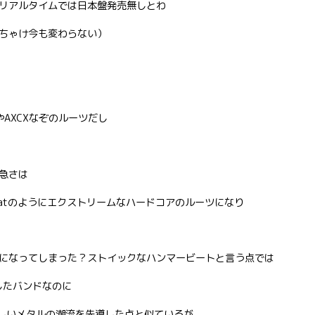
リアルタイムでは日本盤発売無しとわ
ちゃけ今も変わらない）
やAXCXなぞのルーツだし
急さは
hreatのようにエクストリームなハードコアのルーツになり
になってしまった？ストイックなハンマービートと言う点では
したバンドなのに
り新しいメタルの潮流を先導した点と似ているが