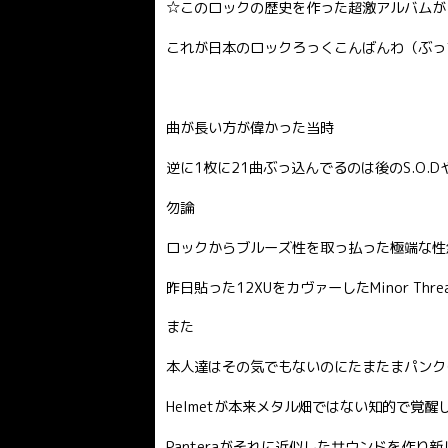
☆このロックの歴史を作った超激アルバムが
これが日本のロックろっくこんばんわ（ぶっ
曲が長い方が偉かった当時
逆に1枚に21曲ぶっ込んでるのは後のS.O.D
勿論
ロックからブルーズ性を取っ払った極端な性
昨日貼った12XUをカヴァーしたMinor T
また
本人達はその気でもないのにたまたまパンク
Helmetが本来メタル畑ではない知的で覚醒
Panteraがそれに近似したサウンドを作